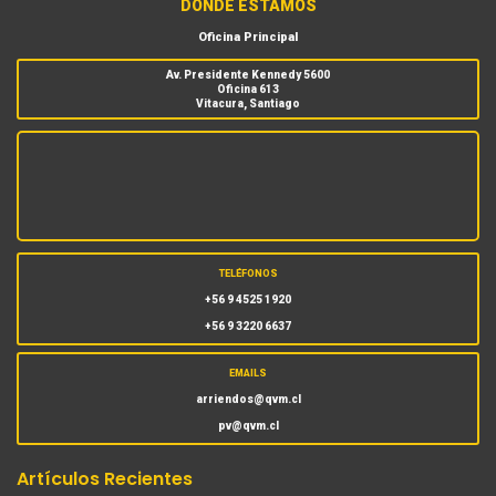
DÓNDE ESTAMOS
Oficina Principal
Av. Presidente Kennedy 5600
Oficina 613
Vitacura, Santiago
TELÉFONOS
+56 9 4525 1920
+56 9 3220 6637
EMAILS
arriendos@qvm.cl
pv@qvm.cl
Artículos Recientes