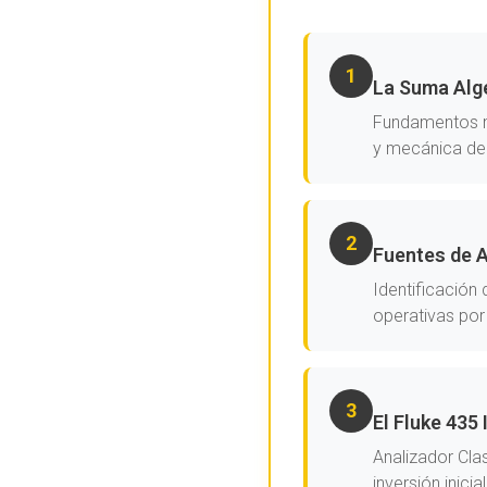
1
La Suma Alg
Fundamentos ma
y mecánica del
2
Fuentes de A
Identificación
operativas por
3
El Fluke 435
Analizador Cla
inversión inicia