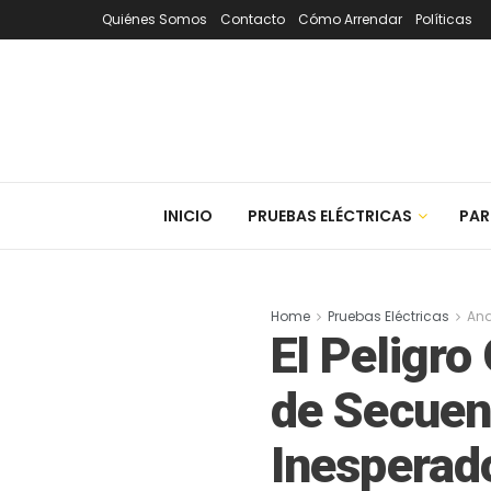
Quiénes Somos
Contacto
Cómo Arrendar
Políticas
INICIO
PRUEBAS ELÉCTRICAS
PAR
Home
Pruebas Eléctricas
Ana
El Peligro
de Secuenc
Inesperad