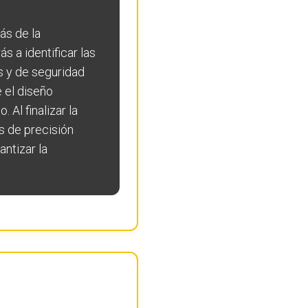
ás de la
 a identificar las
s y de seguridad
 el diseño
 Al finalizar la
s de precisión
antizar la