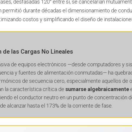
 fases, desfasadas 120° entre sí, se cancelarían mutuamen
ón permitió durante décadas el dimensionamiento de cond
timizando costos y simplificando el diseño de instalaciones
 de las Cargas No Lineales
masiva de equipos electrónicos —desde computadores y si
cuencia y fuentes de alimentación conmutadas— ha quebra
rmónicos de secuencia cero, especialmente aquellos de orde
tan la característica crítica de
sumarse algebraicamente
e
tiendo el conductor neutro en un punto de concentración d
e alcanzar hasta el 173% de la corriente de fase.