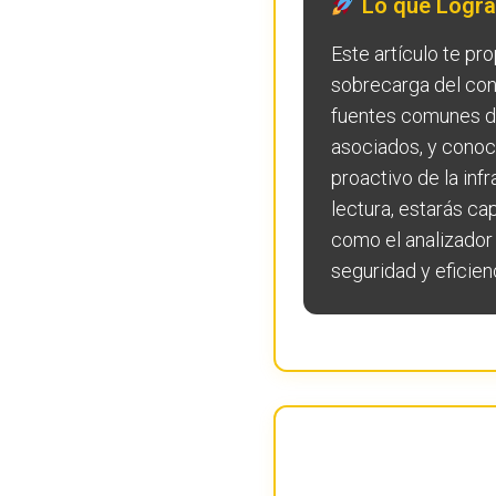
Lo que Lograr
Este artículo te p
sobrecarga del con
fuentes comunes de
asociados, y conoc
proactivo de la infr
lectura, estarás c
como el analizador F
seguridad y eficien