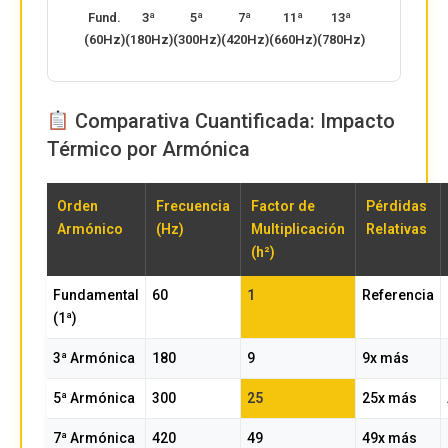
Fund.
3ª
5ª
7ª
11ª
13ª
(60Hz)
(180Hz)
(300Hz)
(420Hz)
(660Hz)
(780Hz)
Comparativa Cuantificada: Impacto
Térmico por Armónica
Orden
Frecuencia
Factor de
Pérdidas
Armónico
(Hz)
Multiplicación
Relativas
(h²)
Fundamental
60
1
Referencia
(1ª)
3ª Armónica
180
9
9x más
5ª Armónica
300
25
25x más
7ª Armónica
420
49
49x más