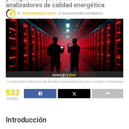
analizadores de calidad energética
BY
TEAM ARRIENDOS QVM
IN
ANALIZADORES DE ENERGÍA
Comparativa técnica de diseño especializado para cargas no lineales
533
SHARES
Introducción