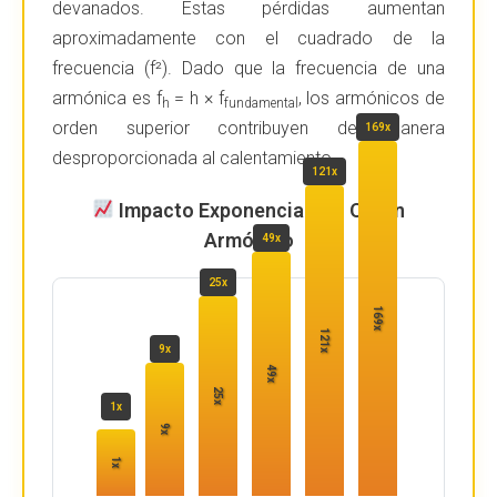
devanados. Estas pérdidas aumentan
aproximadamente con el cuadrado de la
frecuencia (f²). Dado que la frecuencia de una
armónica es f
= h × f
, los armónicos de
h
fundamental
orden superior contribuyen de manera
169x
desproporcionada al calentamiento.
121x
Impacto Exponencial por Orden
Armónico
49x
25x
169x
121x
9x
49x
25x
1x
9x
1x