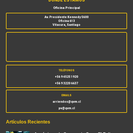
DÓNDE ESTAMOS
Oficina Principal
Av. Presidente Kennedy 5600
Oficina 613
Vitacura, Santiago
TELÉFONOS
+56 9 4525 1920
+56 9 3220 6637
EMAILS
arriendos@qvm.cl
pv@qvm.cl
Artículos Recientes