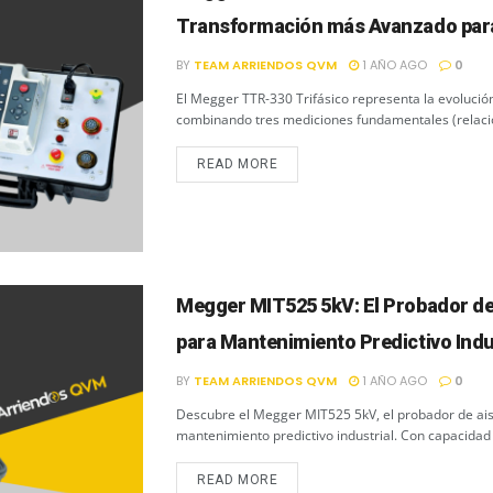
Transformación más Avanzado para
BY
TEAM ARRIENDOS QVM
1 AÑO AGO
0
El Megger TTR-330 Trifásico representa la evoluci
combinando tres mediciones fundamentales (relació
READ MORE
Megger MIT525 5kV: El Probador d
para Mantenimiento Predictivo Indu
BY
TEAM ARRIENDOS QVM
1 AÑO AGO
0
Descubre el Megger MIT525 5kV, el probador de ai
mantenimiento predictivo industrial. Con capacidad 
READ MORE