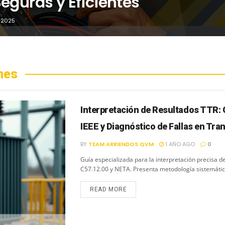
eguras y Eficientes
 2025
nes
Interpretación de Resultados TTR: G
IEEE y Diagnóstico de Fallas en Tr
BY
TEAM ARRIENDOS QVM
1 AÑO AGO
0
Guía especializada para la interpretación precisa d
C57.12.00 y NETA. Presenta metodología sistemática
READ MORE