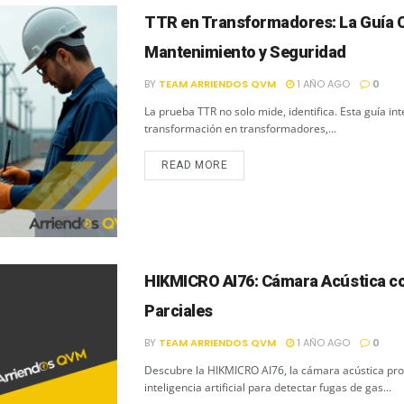
TTR en Transformadores: La Guía C
Mantenimiento y Seguridad
BY
TEAM ARRIENDOS QVM
1 AÑO AGO
0
La prueba TTR no solo mide, identifica. Esta guía int
transformación en transformadores,...
READ MORE
HIKMICRO AI76: Cámara Acústica co
Parciales
BY
TEAM ARRIENDOS QVM
1 AÑO AGO
0
Descubre la HIKMICRO AI76, la cámara acústica pr
inteligencia artificial para detectar fugas de gas...