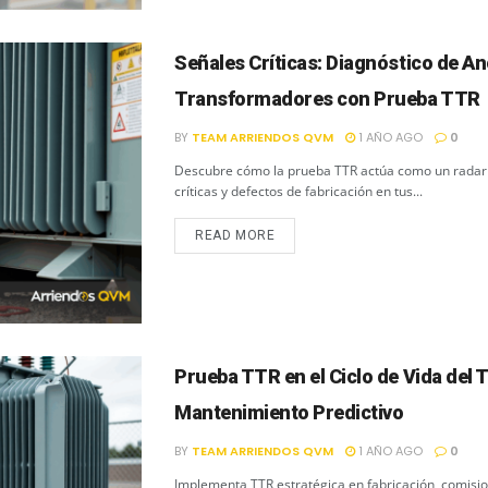
Señales Críticas: Diagnóstico de A
Transformadores con Prueba TTR
BY
TEAM ARRIENDOS QVM
1 AÑO AGO
0
Descubre cómo la prueba TTR actúa como un radar 
críticas y defectos de fabricación en tus...
READ MORE
Prueba TTR en el Ciclo de Vida del
Mantenimiento Predictivo
BY
TEAM ARRIENDOS QVM
1 AÑO AGO
0
Implementa TTR estratégica en fabricación, comisi