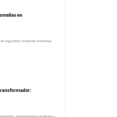
nomalías en
de seguridad, revelando anomalías
 Transformador:
onamiento, mantenimiento predictivo y