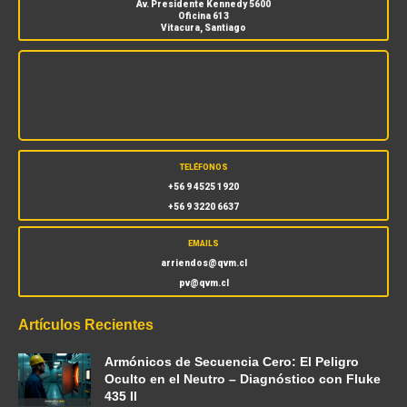
Av. Presidente Kennedy 5600
Oficina 613
Vitacura, Santiago
TELÉFONOS
+56 9 4525 1920
+56 9 3220 6637
EMAILS
arriendos@qvm.cl
pv@qvm.cl
Artículos Recientes
Armónicos de Secuencia Cero: El Peligro
Oculto en el Neutro – Diagnóstico con Fluke
435 II