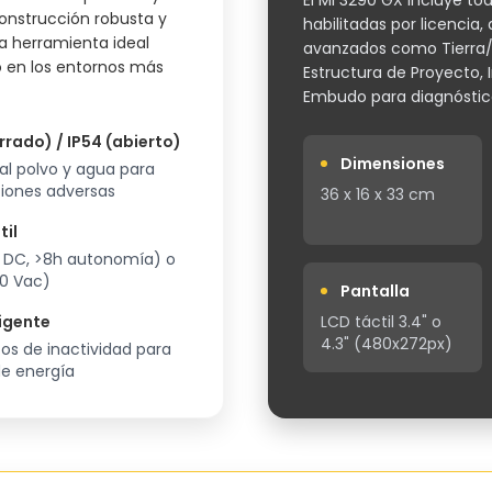
El MI 3290 GX incluye to
construcción robusta y
habilitadas por licenci
 la herramienta ideal
avanzados como Tierra/Ti
 en los entornos más
Estructura de Proyecto, 
Embudo para diagnóstic
rrado) / IP54 (abierto)
Dimensiones
 al polvo y agua para
iones adversas
36 x 16 x 33 cm
til
 V DC, >8h autonomía) o
60 Vac)
Pantalla
igente
LCD táctil 3.4" o
4.3" (480x272px)
os de inactividad para
de energía