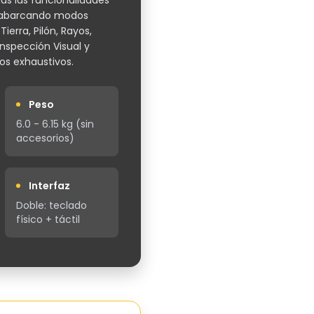
das las funcionalidades
a, abarcando modos
erra, Pilón, Rayos,
Inspección Visual y
os exhaustivos.
Peso
6.0 - 6.15 kg (sin
accesorios)
Interfaz
Doble: teclado
físico + táctil