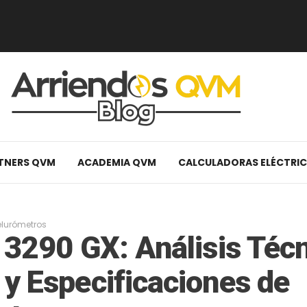
TNERS QVM
ACADEMIA QVM
CALCULADORAS ELÉCTRI
elurómetros
 3290 GX: Análisis Téc
y Especificaciones de