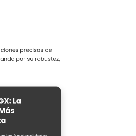
iciones precisas de
acando por su robustez,
GX: La
 Más
ta