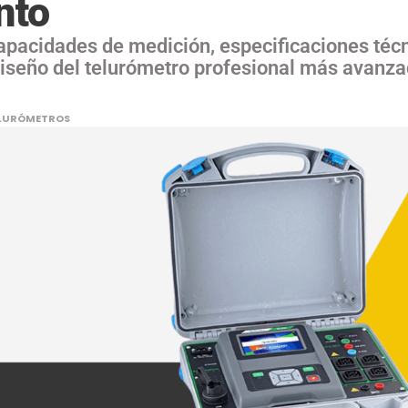
nto
apacidades de medición, especificaciones téc
diseño del telurómetro profesional más avanz
LURÓMETROS