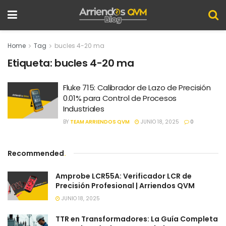
Home
Tag
bucles 4-20 ma
Etiqueta:
bucles 4-20 ma
Fluke 715: Calibrador de Lazo de Precisión
0.01% para Control de Procesos
Industriales
BY
TEAM ARRIENDOS QVM
JUNIO 18, 2025
0
Recommended
.
Amprobe LCR55A: Verificador LCR de
Precisión Profesional | Arriendos QVM
JUNIO 18, 2025
TTR en Transformadores: La Guía Completa