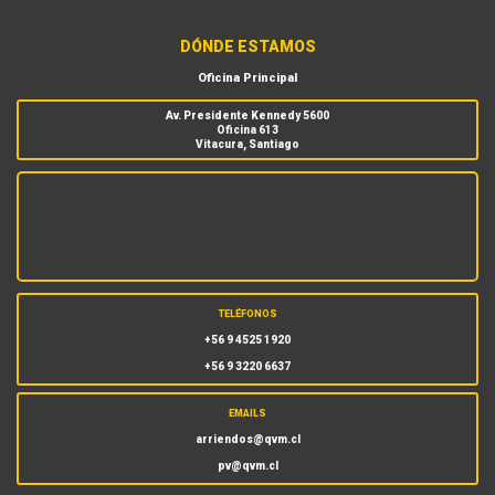
DÓNDE ESTAMOS
Oficina Principal
Av. Presidente Kennedy 5600
Oficina 613
Vitacura, Santiago
TELÉFONOS
+56 9 4525 1920
+56 9 3220 6637
EMAILS
arriendos@qvm.cl
pv@qvm.cl