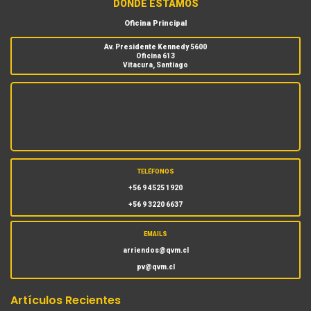
DÓNDE ESTAMOS
Oficina Principal
Av. Presidente Kennedy 5600
Oficina 613
Vitacura, Santiago
TELÉFONOS
+56 9 4525 1920
+56 9 3220 6637
EMAILS
arriendos@qvm.cl
pv@qvm.cl
Artículos Recientes