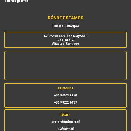
Termografía
DÓNDE ESTAMOS
Oficina Principal
Av. Presidente Kennedy 5600
Oficina 613
Vitacura, Santiago
TELÉFONOS
+56 9 4525 1920
+56 9 3220 6637
EMAILS
arriendos@qvm.cl
pv@qvm.cl