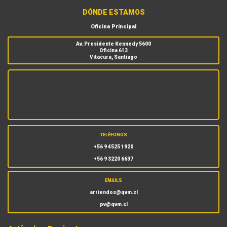
DÓNDE ESTAMOS
Oficina Principal
Av. Presidente Kennedy 5600
Oficina 613
Vitacura, Santiago
TELÉFONOS
+56 9 4525 1920
+56 9 3220 6637
EMAILS
arriendos@qvm.cl
pv@qvm.cl