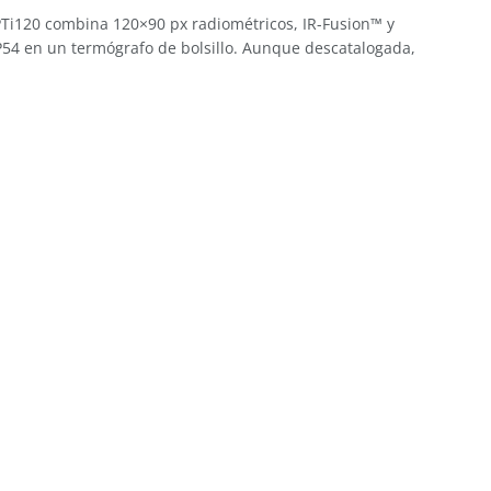
PTi120 combina 120×90 px radiométricos, IR-Fusion™ y
P54 en un termógrafo de bolsillo. Aunque descatalogada,