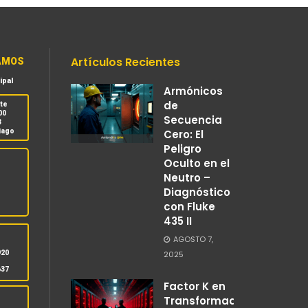
Artículos Recientes
AMOS
ipal
Armónicos
de
nte
00
Secuencia
3
iago
Cero: El
Peligro
Oculto en el
Neutro –
Diagnóstico
con Fluke
435 II
S
AGOSTO 7,
920
2025
637
Factor K en
Transformadores: