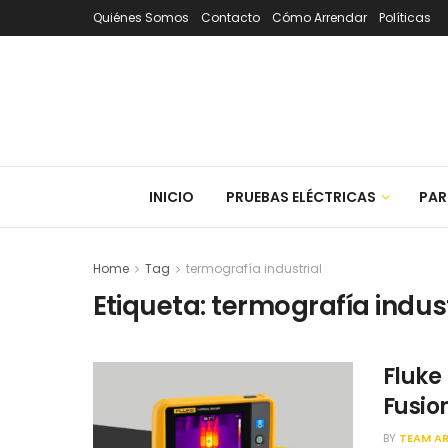
Quiénes Somos
Contacto
Cómo Arrendar
Políticas
INICIO
PRUEBAS ELÉCTRICAS
PAR
Home
Tag
termografía industrial
Etiqueta:
termografía indust
Fluke 
Fusio
BY
TEAM A