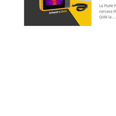
La Fluke 
carcasa I
QVM la ...