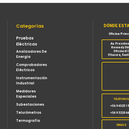
Categorías
DÓNDE EST
Oficina Princ
Pruebas
Eléctricas
Av. Preside
Kennedy 56
Analizadores De
Oficina 61
Vitacura, Sant
Energía
Comprobadores
Eléctricos
Instrumentación
Industrial
Medidores
Especiales
TELÉFONO
Subestaciones
+56 9 4525 1
Telurómetros
+56 9 3220 6
Termografía
EMAILS