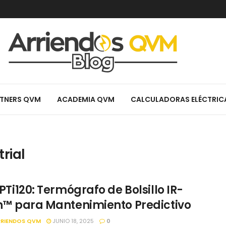
TNERS QVM
ACADEMIA QVM
CALCULADORAS ELÉCTRIC
rial
PTi120: Termógrafo de Bolsillo IR-
n™ para Mantenimiento Predictivo
RRIENDOS QVM
JUNIO 18, 2025
0