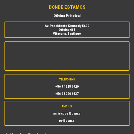
DÓNDE ESTAMOS
Oficina Principal
Av. Presidente Kennedy 5600
Oficina 613
Vitacura, Santiago
TELÉFONOS
+56 9 4525 1920
+56 9 3220 6637
EMAILS
arriendos@qvm.cl
pv@qvm.cl