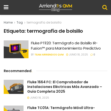
Home
Tag
termografía de bolsillo
Etiqueta:
termografía de bolsillo
Fluke PTi120: Termógrafo de Bolsillo IR-
Fusion™ para Mantenimiento Predictivo
BY
TEAM ARRIENDOS QVM
JUNIO 18, 2025
0
Recommended
.
Fluke 1664 FC: El Comprobador de
Instalaciones Eléctricas Más Avanzado –
Guía Completa 2025
JUNIO 18, 2025
Fluke TC01A: Termógrafo Móvil Ultra-