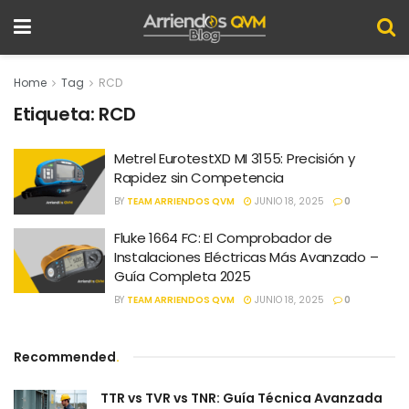
Home
Tag
RCD
Etiqueta:
RCD
Metrel EurotestXD MI 3155: Precisión y
Rapidez sin Competencia
BY
TEAM ARRIENDOS QVM
JUNIO 18, 2025
0
Fluke 1664 FC: El Comprobador de
Instalaciones Eléctricas Más Avanzado –
Guía Completa 2025
BY
TEAM ARRIENDOS QVM
JUNIO 18, 2025
0
Recommended
.
TTR vs TVR vs TNR: Guía Técnica Avanzada