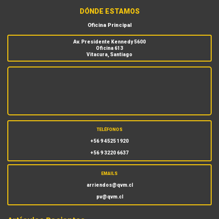
DÓNDE ESTAMOS
Oficina Principal
Av. Presidente Kennedy 5600
Oficina 613
Vitacura, Santiago
TELÉFONOS
+56 9 4525 1920
+56 9 3220 6637
EMAILS
arriendos@qvm.cl
pv@qvm.cl