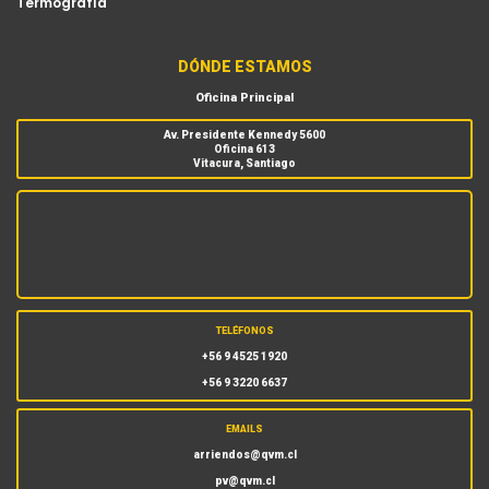
Termografía
DÓNDE ESTAMOS
Oficina Principal
Av. Presidente Kennedy 5600
Oficina 613
Vitacura, Santiago
TELÉFONOS
+56 9 4525 1920
+56 9 3220 6637
EMAILS
arriendos@qvm.cl
pv@qvm.cl