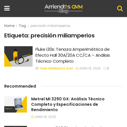
Home
Tag
precisión miliamperios
Etiqueta:
precisión miliamperios
Fluke i30s: Tenaza Amperimétrica de
Efecto Hall 30A/20A CC/CA – Análisis
Técnico Completo
BY
TEAM ARRIENDOS QVM
JUNIO 18, 2025
0
Recommended
.
Metrel MI 3290 GX: Análisis Técnico
Completo y Especificaciones de
Rendimiento
JUNIO 18, 2025