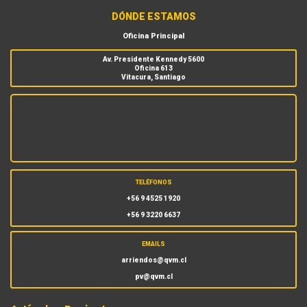
DÓNDE ESTAMOS
Oficina Principal
Av. Presidente Kennedy 5600
Oficina 613
Vitacura, Santiago
TELÉFONOS
+56 9 4525 1920
+56 9 3220 6637
EMAILS
arriendos@qvm.cl
pv@qvm.cl