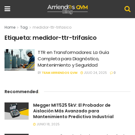
Home
Tag
medidor-ttr-trifasico
Etiqueta:
medidor-ttr-trifasico
TTR en Transformadores: La Guía
Completa para Diagnóstico,
Mantenimiento y Seguridad
BY
TEAM ARRIENDOS QVM
JULIO 24, 2025
0
Recommended
.
Megger MIT525 5kV: El Probador de
Aislación Más Avanzado para
Mantenimiento Predictivo Industrial
JUNIO 18, 2025