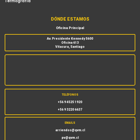
Termografía
DÓNDE ESTAMOS
Oficina Principal
Av. Presidente Kennedy 5600
Oficina 613
Vitacura, Santiago
TELÉFONOS
+56 9 4525 1920
+56 9 3220 6637
EMAILS
arriendos@qvm.cl
pv@qvm.cl