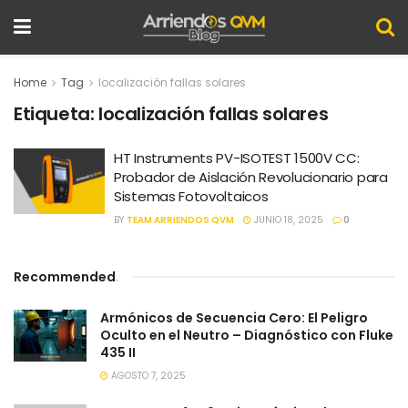
Home
Tag
localización fallas solares
Etiqueta:
localización fallas solares
HT Instruments PV-ISOTEST 1500V CC:
Probador de Aislación Revolucionario para
Sistemas Fotovoltaicos
BY
TEAM ARRIENDOS QVM
JUNIO 18, 2025
0
Recommended
.
Armónicos de Secuencia Cero: El Peligro
Oculto en el Neutro – Diagnóstico con Fluke
435 II
AGOSTO 7, 2025