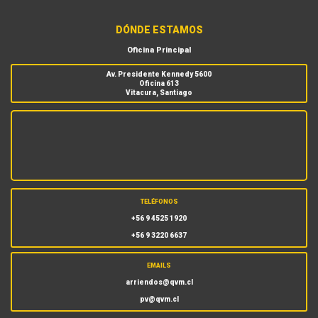
DÓNDE ESTAMOS
Oficina Principal
Av. Presidente Kennedy 5600
Oficina 613
Vitacura, Santiago
TELÉFONOS
+56 9 4525 1920
+56 9 3220 6637
EMAILS
arriendos@qvm.cl
pv@qvm.cl