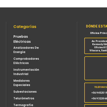
Categorías
DÓNDE EST
Oficina Princ
Pruebas
Eléctricas
Av. Preside
Kennedy 56
Analizadores De
Oficina 61
Vitacura, Sant
Energía
Comprobadores
Eléctricos
Instrumentación
Industrial
Medidores
Especiales
TELÉFONO
Subestaciones
+56 9 4525 1
Telurómetros
+56 9 3220 6
Termografía