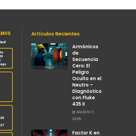
Artículos Recientes
AMOS
ipal
Armónicos
de
nte
00
Secuencia
3
iago
Cero: El
Peligro
Oculto en el
Neutro –
Diagnóstico
con Fluke
435 II
S
AGOSTO 7,
920
2025
637
Factor K en