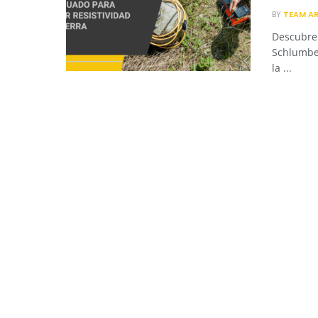
BY
TEAM A
Descubre 
Schlumber
la ...