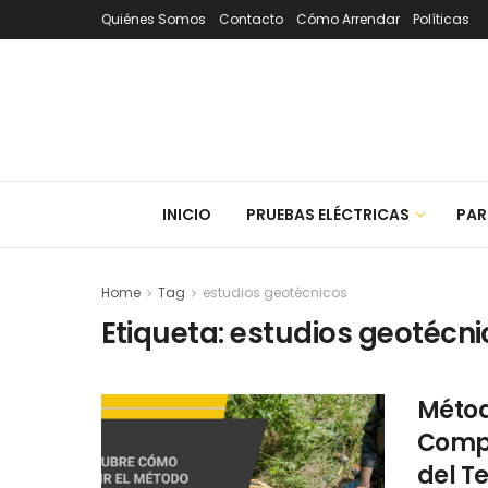
Quiénes Somos
Contacto
Cómo Arrendar
Políticas
INICIO
PRUEBAS ELÉCTRICAS
PAR
Home
Tag
estudios geotécnicos
Etiqueta:
estudios geotécni
Métod
Compl
del T