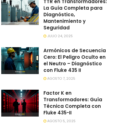
TTR en Transformadores:
La Guía Completa para
Diagnóstico,
Mantenimiento y
Seguridad
JULIO 24, 2025
Armónicos de Secuencia
Cero: El Peligro Oculto en
el Neutro – Diagnóstico
con Fluke 435 II
AGOSTO 7, 2025
Factor K en
Transformadores: Guía
Técnica Completa con
Fluke 435-II
AGOSTO 5, 2025