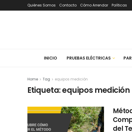
Quiénes Somos
Contacto
Cómo Arrendar
Políticas
INICIO
PRUEBAS ELÉCTRICAS
PAR
Home
Tag
equipos medición
Etiqueta:
equipos medición
Métod
Compl
del T