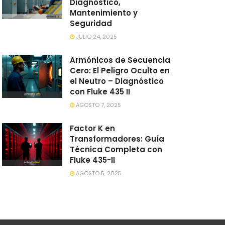
Diagnóstico,
Mantenimiento y
Seguridad
JULIO 24, 2025
Armónicos de Secuencia
Cero: El Peligro Oculto en
el Neutro – Diagnóstico
con Fluke 435 II
AGOSTO 7, 2025
Factor K en
Transformadores: Guía
Técnica Completa con
Fluke 435-II
AGOSTO 5, 2025