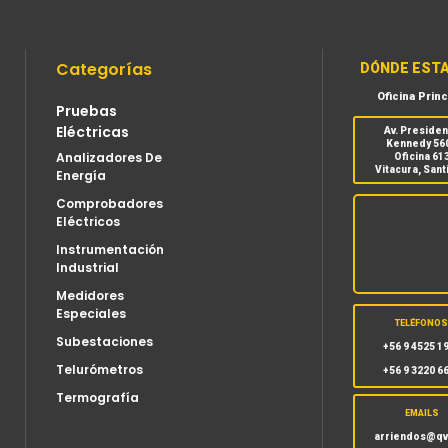
Categorías
DÓNDE EST
Oficina Princ
Pruebas
Eléctricas
Av. Preside
Kennedy 56
Analizadores De
Oficina 61
Vitacura, Sant
Energía
Comprobadores
Eléctricos
Instrumentación
Industrial
Medidores
Especiales
TELÉFONO
Subestaciones
+56 9 4525 1
Telurómetros
+56 9 3220 6
Termografía
EMAILS
arriendos@qv