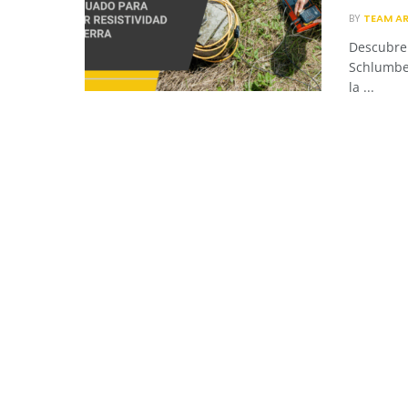
BY
TEAM A
Descubre 
Schlumber
la ...