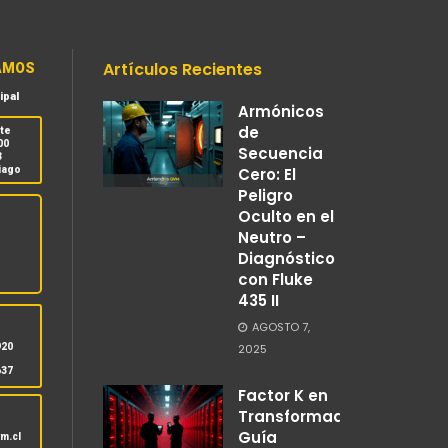
Artículos Recientes
AMOS
ipal
Armónicos
de
nte
00
Secuencia
3
iago
Cero: El
Peligro
Oculto en el
Neutro –
Diagnóstico
con Fluke
435 II
S
AGOSTO 7,
920
2025
637
Factor K en
Transformadores:
Guía
m.cl