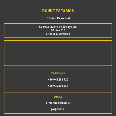
DÓNDE ESTAMOS
Oficina Principal
Av. Presidente Kennedy 5600
Oficina 613
Vitacura, Santiago
TELÉFONOS
+56 9 4525 1920
+56 9 3220 6637
EMAILS
arriendos@qvm.cl
pv@qvm.cl