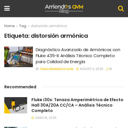
Home
Tag
distorsión armónica
Etiqueta:
distorsión armónica
Diagnóstico Avanzado de Armónicos con
Fluke 435-II: Análisis Técnico Completo
para Calidad de Energía
BY
TEAM ARRIENDOS QVM
AGOSTO 4, 2025
0
Recommended
.
Fluke i30s: Tenaza Amperimétrica de Efecto
Hall 30A/20A CC/CA – Análisis Técnico
Completo
JUNIO 18, 2025