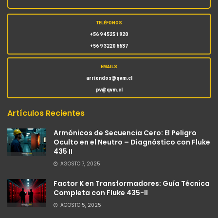
TELÉFONOS
+56 9 4525 1920
+56 9 3220 6637
EMAILS
arriendos@qvm.cl
pv@qvm.cl
Artículos Recientes
Armónicos de Secuencia Cero: El Peligro
Oculto en el Neutro – Diagnóstico con Fluke
435 II
AGOSTO 7, 2025
Factor K en Transformadores: Guía Técnica
Completa con Fluke 435-II
AGOSTO 5, 2025