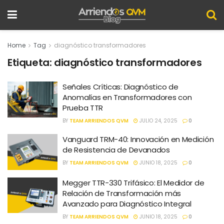
Home
Tag
diagnóstico transformadores
Etiqueta:
diagnóstico transformadores
Señales Críticas: Diagnóstico de
Anomalías en Transformadores con
Prueba TTR
BY
TEAM ARRIENDOS QVM
JULIO 24, 2025
0
Vanguard TRM-40: Innovación en Medición
de Resistencia de Devanados
BY
TEAM ARRIENDOS QVM
JUNIO 18, 2025
0
Megger TTR-330 Trifásico: El Medidor de
Relación de Transformación más
Avanzado para Diagnóstico Integral
BY
TEAM ARRIENDOS QVM
JUNIO 18, 2025
0