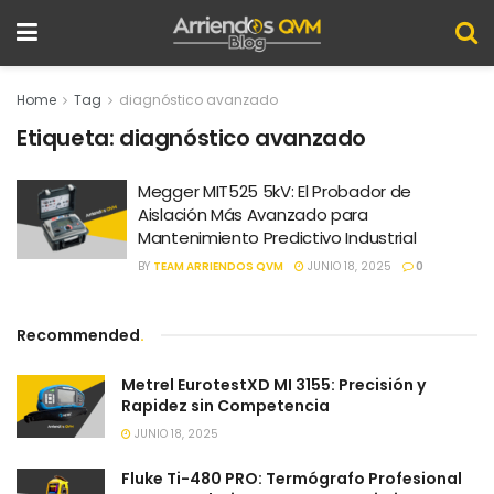
Home
Tag
diagnóstico avanzado
Etiqueta:
diagnóstico avanzado
Megger MIT525 5kV: El Probador de
Aislación Más Avanzado para
Mantenimiento Predictivo Industrial
BY
TEAM ARRIENDOS QVM
JUNIO 18, 2025
0
Recommended
.
Metrel EurotestXD MI 3155: Precisión y
Rapidez sin Competencia
JUNIO 18, 2025
Fluke Ti-480 PRO: Termógrafo Profesional