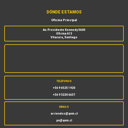
DÓNDE ESTAMOS
Oficina Principal
Av. Presidente Kennedy 5600
Oficina 613
Vitacura, Santiago
TELÉFONOS
+56 9 4525 1920
+56 9 3220 6637
EMAILS
arriendos@qvm.cl
pv@qvm.cl