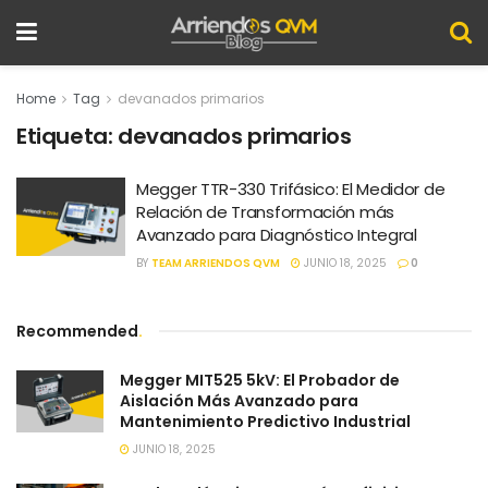
Home
Tag
devanados primarios
Etiqueta:
devanados primarios
Megger TTR-330 Trifásico: El Medidor de
Relación de Transformación más
Avanzado para Diagnóstico Integral
BY
TEAM ARRIENDOS QVM
JUNIO 18, 2025
0
Recommended
.
Megger MIT525 5kV: El Probador de
Aislación Más Avanzado para
Mantenimiento Predictivo Industrial
JUNIO 18, 2025