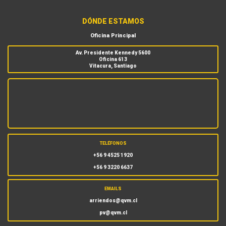
DÓNDE ESTAMOS
Oficina Principal
Av. Presidente Kennedy 5600
Oficina 613
Vitacura, Santiago
TELÉFONOS
+56 9 4525 1920
+56 9 3220 6637
EMAILS
arriendos@qvm.cl
pv@qvm.cl