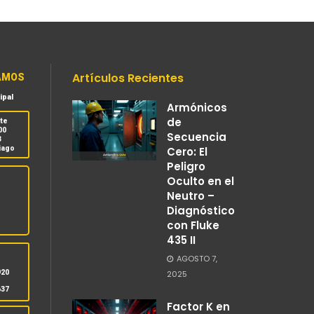
Artículos Recientes
AMOS
ipal
Armónicos
de
nte
00
Secuencia
3
iago
Cero: El
Peligro
Oculto en el
Neutro –
Diagnóstico
con Fluke
435 II
S
AGOSTO 7,
920
2025
637
Factor K en