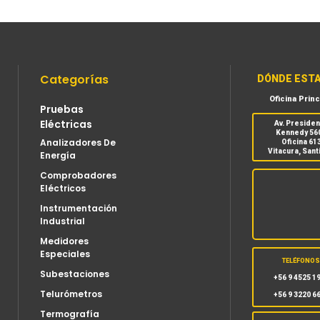
Categorías
DÓNDE EST
Oficina Princ
Pruebas
Eléctricas
Av. Preside
Kennedy 56
Analizadores De
Oficina 61
Vitacura, Sant
Energía
Comprobadores
Eléctricos
Instrumentación
Industrial
Medidores
Especiales
TELÉFONO
Subestaciones
+56 9 4525 1
Telurómetros
+56 9 3220 6
Termografía