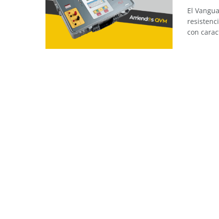
El Vangua
resistenc
con caract