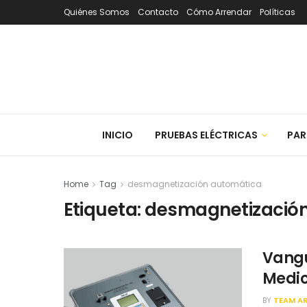
Quiénes Somos
Contacto
Cómo Arrendar
Políticas
INICIO
PRUEBAS ELÉCTRICAS
PAR
Home
Tag
desmagnetización automática
Etiqueta:
desmagnetizació
Vangu
Medic
BY
TEAM A