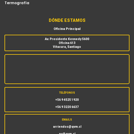
Termografía
DÓNDE ESTAMOS
Oficina Principal
Av. Presidente Kennedy 5600
Oficina 613
Vitacura, Santiago
TELÉFONOS
+56 9 4525 1920
+56 9 3220 6637
EMAILS
arriendos@qvm.cl
pv@qvm.cl