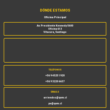
DÓNDE ESTAMOS
Oficina Principal
Av. Presidente Kennedy 5600
Oficina 613
Vitacura, Santiago
TELÉFONOS
+56 9 4525 1920
+56 9 3220 6637
EMAILS
arriendos@qvm.cl
pv@qvm.cl