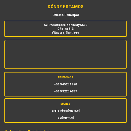
DÓNDE ESTAMOS
Oficina Principal
Av. Presidente Kennedy 5600
Oficina 613
Vitacura, Santiago
TELÉFONOS
+56 9 4525 1920
+56 9 3220 6637
EMAILS
arriendos@qvm.cl
pv@qvm.cl