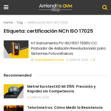
Home
Tag
certificación NCh ISO 17025
Etiqueta:
certificación NCh ISO 17025
HT Instruments PV-ISOTEST 1500V CC:
Probador de Aislación Revolucionario para
Sistemas Fotovoltaicos
BY
TEAM ARRIENDOS QVM
JUNIO 18, 2025
0
Recommended
.
Metrel EurotestXD MI 3155: Precisión y
Rapidez sin Competencia
JUNIO 18, 2025
Telurómetros: Cómo Medir la Resistencia