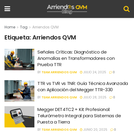
Home
Tag
Arriendos QVM
Etiqueta:
Arriendos QVM
Señales Críticas: Diagnóstico de
Anomalías en Transformadores con
Prueba TTR
BY
TEAM ARRIENDOS QVM
JULIO 24, 2025
0
TTR vs TVR vs TNR: Guía Técnica Avanzada
con Aplicación del Megger TTR-330
BY
TEAM ARRIENDOS QVM
JULIO 28, 2025
0
Megger DET4TC2 + Kit Profesional:
Telurómetro Integral para Sistemas de
Puesta a Tierra
BY
TEAM ARRIENDOS QVM
JUNIO 20, 2025
0