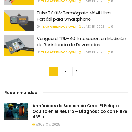
BY
TEAM ARRIENDOS QVM
JUNIO 18, 2025
0
Fluke TC01A: Termógrafo Móvil Ultra-
Portátil para Smartphone
BY
TEAM ARRIENDOS QVM
JUNIO 18, 2025
0
Vanguard TRM-40: Innovación en Medición
de Resistencia de Devanados
BY
TEAM ARRIENDOS QVM
JUNIO 18, 2025
0
1
2
Recommended
.
Armónicos de Secuencia Cero: El Peligro
Oculto en el Neutro – Diagnóstico con Fluke
435 II
AGOSTO 7, 2025