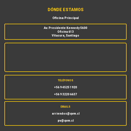
DÓNDE ESTAMOS
Oficina Principal
Av. Presidente Kennedy 5600
Oficina 613
Vitacura, Santiago
TELÉFONOS
+56 9 4525 1920
+56 9 3220 6637
EMAILS
arriendos@qvm.cl
pv@qvm.cl