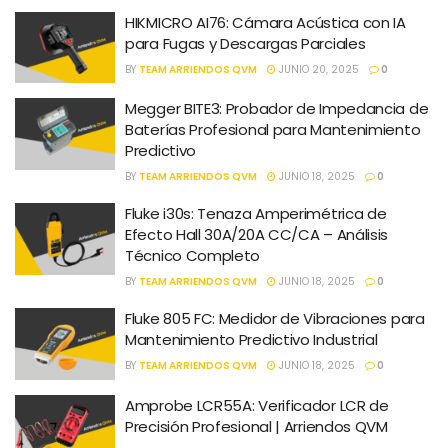
HIKMICRO AI76: Cámara Acústica con IA
para Fugas y Descargas Parciales
BY
TEAM ARRIENDOS QVM
JUNIO 20, 2025
0
Megger BITE3: Probador de Impedancia de
Baterías Profesional para Mantenimiento
Predictivo
BY
TEAM ARRIENDOS QVM
JUNIO 18, 2025
0
Fluke i30s: Tenaza Amperimétrica de
Efecto Hall 30A/20A CC/CA – Análisis
Técnico Completo
BY
TEAM ARRIENDOS QVM
JUNIO 18, 2025
0
Fluke 805 FC: Medidor de Vibraciones para
Mantenimiento Predictivo Industrial
BY
TEAM ARRIENDOS QVM
JUNIO 18, 2025
0
Amprobe LCR55A: Verificador LCR de
Precisión Profesional | Arriendos QVM