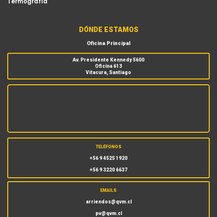
Termografía
DÓNDE ESTAMOS
Oficina Principal
Av. Presidente Kennedy 5600
Oficina 613
Vitacura, Santiago
TELÉFONOS
+56 9 4525 1920
+56 9 3220 6637
EMAILS
arriendos@qvm.cl
pv@qvm.cl