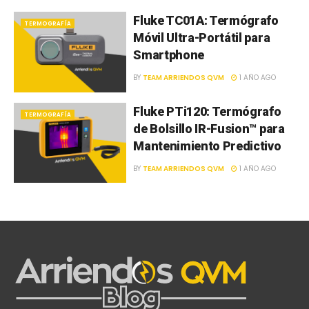
Fluke TC01A: Termógrafo
TERMOGRAFÍA
Móvil Ultra-Portátil para
Smartphone
BY
TEAM ARRIENDOS QVM
1 AÑO AGO
Fluke PTi120: Termógrafo
TERMOGRAFÍA
de Bolsillo IR-Fusion™ para
Mantenimiento Predictivo
BY
TEAM ARRIENDOS QVM
1 AÑO AGO