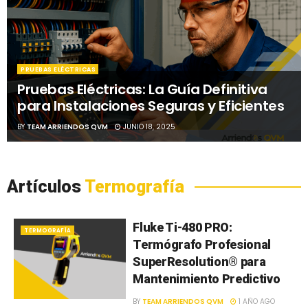
PRUEBAS ELÉCTRICAS
Pruebas Eléctricas: La Guía Definitiva
para Instalaciones Seguras y Eficientes
BY
TEAM ARRIENDOS QVM
JUNIO 18, 2025
Artículos
Termografía
Fluke Ti-480 PRO:
TERMOGRAFÍA
Termógrafo Profesional
SuperResolution® para
Mantenimiento Predictivo
BY
TEAM ARRIENDOS QVM
1 AÑO AGO