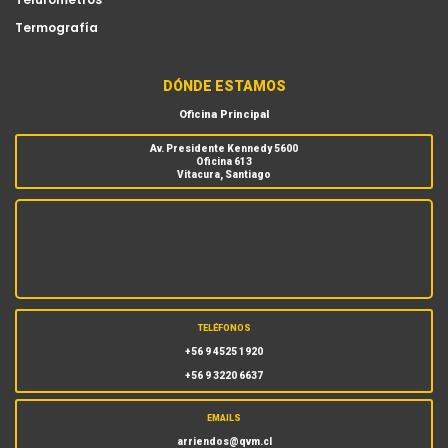
Termografía
DÓNDE ESTAMOS
Oficina Principal
Av. Presidente Kennedy 5600
Oficina 613
Vitacura, Santiago
TELÉFONOS
+56 9 4525 1920
+56 9 3220 6637
EMAILS
arriendos@qvm.cl